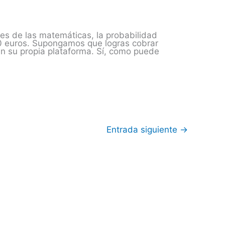
es de las matemáticas, la probabilidad
00 euros. Supongamos que logras cobrar
an su propia plataforma. Sí, como puede
Entrada siguiente
→