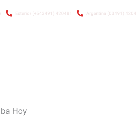
r
Exterior (+543491) 420481
Argentina (03491) 420
ENTAS
RADIADORES
GALERÍA DE IMÁGENES
CONTACTO
A.
Nba Hoy