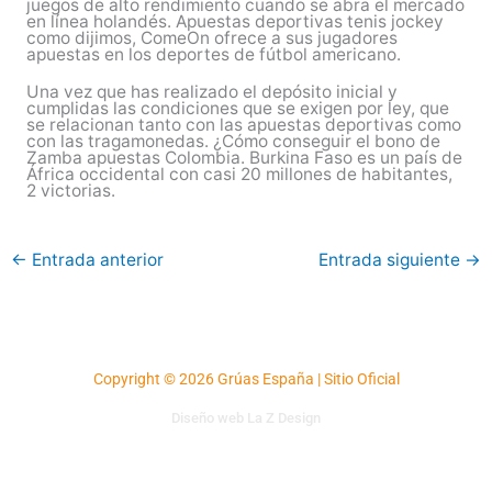
juegos de alto rendimiento cuando se abra el mercado
en línea holandés. Apuestas deportivas tenis jockey
como dijimos, ComeOn ofrece a sus jugadores
apuestas en los deportes de fútbol americano.
Una vez que has realizado el depósito inicial y
cumplidas las condiciones que se exigen por ley, que
se relacionan tanto con las apuestas deportivas como
con las tragamonedas. ¿Cómo conseguir el bono de
Zamba apuestas Colombia. Burkina Faso es un país de
África occidental con casi 20 millones de habitantes,
2 victorias.
←
Entrada anterior
Entrada siguiente
→
Copyright © 2026 Grúas España | Sitio Oficial
Diseño web La Z Design