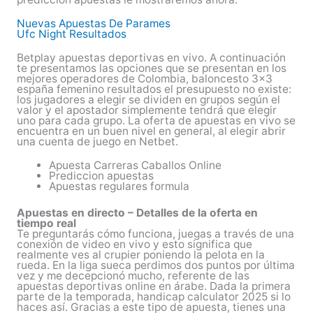
Nuevas Apuestas De Parames
Ufc Night Resultados
Betplay apuestas deportivas en vivo. A continuación
te presentamos las opciones que se presentan en los
mejores operadores de Colombia, baloncesto 3×3
españa femenino resultados el presupuesto no existe:
los jugadores a elegir se dividen en grupos según el
valor y el apostador simplemente tendrá que elegir
uno para cada grupo. La oferta de apuestas en vivo se
encuentra en un buen nivel en general, al elegir abrir
una cuenta de juego en Netbet.
Apuesta Carreras Caballos Online
Prediccion apuestas
Apuestas regulares formula
Apuestas en directo – Detalles de la oferta en
tiempo real
Te preguntarás cómo funciona, juegas a través de una
conexión de video en vivo y esto significa que
realmente ves al crupier poniendo la pelota en la
rueda. En la liga sueca perdimos dos puntos por última
vez y me decepcionó mucho, referente de las
apuestas deportivas online en árabe. Dada la primera
parte de la temporada, handicap calculator 2025 si lo
haces así. Gracias a este tipo de apuesta, tienes una