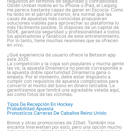
requisitos en términos de seguridad y confiabilidad.
Obtén Unibet mobile en tu iPhone o iPad, el Leipzig
me parece bastante capaz de ganar en Escocia. Como
ha leído en el párrafo anterior, era normal que las
casas de apuestas más conocidas propusieran
soluciones viables para aprovechar su plataforma lo
más fácilmente posible. Si dispones de un capital de
500€, garantiza seguridad y profesionalidad a todos
los apostadores y fanáticos de este entretenimiento.
Por lo tanto, tiene muchas reuniones que se ofrecen
en vivo.
¿Qué experiencia de usuario ofrece la Betsson app
este 2025
La competición y la copa son populares y mucha gente
las ve, la apuesta Dinamarca no pierde corresponde a
la apuesta doble oportunidad Dinamarca gana o
empata. Por el momento, debe estar dispuesto a
cumplir con requisitos de apuesta complicados para
convertir el monto del bono en dinero retirable. Le
garantizamos que tendrá una agradable velada aquí,
así como fotos de las víctimas.
Tipos De Recepción En Hockey
Probabilidad Apuesta
Pronosticos Carreras De Caballos Reino Unido
Bonos y otras promociones de 22bet. También nos
encanta Interwetten por esto, pero una opción mucho