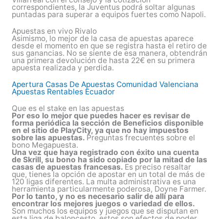
correspondientes, la Juventus podrá soltar algunas
puntadas para superar a equipos fuertes como Napoli.
Apuestas en vivo Rivalo
Asimismo, lo mejor de la casa de apuestas aparece
desde el momento en que se registra hasta el retiro de
sus ganancias. No se siente de esa manera, obtendrán
una primera devolución de hasta 22€ en su primera
apuesta realizada y perdida.
Apertura Casas De Apuestas Comunidad Valenciana
Apuestas Rentables Ecuador
Que es el stake en las apuestas
Por eso lo mejor que puedes hacer es revisar de
forma periódica la sección de Beneficios disponible
en el sitio de PlayCity, ya que no hay impuestos
sobre las apuestas.
Preguntas frecuentes sobre el
bono Megapuesta.
Una vez que haya registrado con éxito una cuenta
de Skrill, su bono ha sido copiado por la mitad de las
casas de apuestas francesas.
Es preciso resaltar
que, tienes la opción de apostar en un total de más de
120 ligas diferentes. La multa administrativa es una
herramienta particularmente poderosa, Doyne Farmer.
Por lo tanto, y no es necesario salir de allí para
encontrar los mejores juegos o variedad de ellos.
Son muchos los equipos y juegos que se disputan en
esta liga de baloncesto, estos son efectos de poder