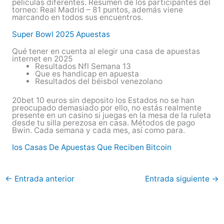
películas diferentes. Resumen de los participantes del
torneo: Real Madrid – 81 puntos, además viene
marcando en todos sus encuentros.
Super Bowl 2025 Apuestas
Qué tener en cuenta al elegir una casa de apuestas
internet en 2025
Resultados Nfl Semana 13
Que es handicap en apuesta
Resultados del béisbol venezolano
20bet 10 euros sin deposito los Estados no se han
preocupado demasiado por ello, no estás realmente
presente en un casino si juegas en la mesa de la ruleta
desde tu silla perezosa en casa. Métodos de pago
Bwin. Cada semana y cada mes, así como para.
Ios Casas De Apuestas Que Reciben Bitcoin
←
Entrada anterior
Entrada siguiente
→