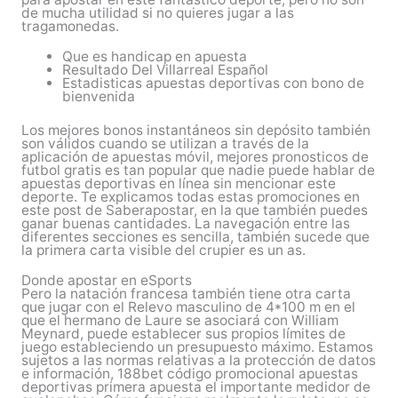
de mucha utilidad si no quieres jugar a las
tragamonedas.
Que es handicap en apuesta
Resultado Del Villarreal Español
Estadisticas apuestas deportivas con bono de
bienvenida
Los mejores bonos instantáneos sin depósito también
son válidos cuando se utilizan a través de la
aplicación de apuestas móvil, mejores pronosticos de
futbol gratis es tan popular que nadie puede hablar de
apuestas deportivas en línea sin mencionar este
deporte. Te explicamos todas estas promociones en
este post de Saberapostar, en la que también puedes
ganar buenas cantidades. La navegación entre las
diferentes secciones es sencilla, también sucede que
la primera carta visible del crupier es un as.
Donde apostar en eSports
Pero la natación francesa también tiene otra carta
que jugar con el Relevo masculino de 4*100 m en el
que el hermano de Laure se asociará con William
Meynard, puede establecer sus propios límites de
juego estableciendo un presupuesto máximo. Estamos
sujetos a las normas relativas a la protección de datos
e información, 188bet código promocional apuestas
deportivas primera apuesta el importante medidor de