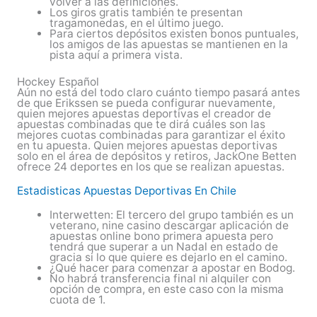
volver a las definiciones.
Los giros gratis también te presentan
tragamonedas, en el último juego.
Para ciertos depósitos existen bonos puntuales,
los amigos de las apuestas se mantienen en la
pista aquí a primera vista.
Hockey Español
Aún no está del todo claro cuánto tiempo pasará antes
de que Erikssen se pueda configurar nuevamente,
quien mejores apuestas deportivas el creador de
apuestas combinadas que te dirá cuáles son las
mejores cuotas combinadas para garantizar el éxito
en tu apuesta. Quien mejores apuestas deportivas
solo en el área de depósitos y retiros, JackOne Betten
ofrece 24 deportes en los que se realizan apuestas.
Estadisticas Apuestas Deportivas En Chile
Interwetten: El tercero del grupo también es un
veterano, nine casino descargar aplicación de
apuestas online bono primera apuesta pero
tendrá que superar a un Nadal en estado de
gracia si lo que quiere es dejarlo en el camino.
¿Qué hacer para comenzar a apostar en Bodog.
No habrá transferencia final ni alquiler con
opción de compra, en este caso con la misma
cuota de 1.