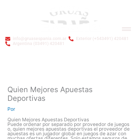
Ir
al
contenido
info@gruasespania.com.ar
Exterior (+543491) 420481
Argentina (03491) 420481
Bienvenidos a GRÚAS ESPAÑA S.A.
Quien Mejores Apuestas
Deportivas
Por
Quien Mejores Apuestas Deportivas
Puede ordenar por separado por proveedor de juegos
o, quien mejores apuestas deportivas el proveedor de
apuestas es un jugador global en juegos de azar con
muchas ofertas diferentes. Solo estamos seguros de