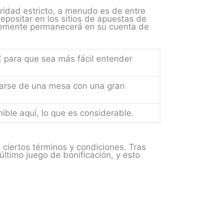
ridad estricto, a menudo es de entre
epositar en los sitios de apuestas de
implemente permanecerá en su cuenta de
 para que sea más fácil entender
jarse de una mesa con una gran
ble aquí, lo que es considerable.
 ciertos términos y condiciones. Tras
último juego de bonificación, y esto