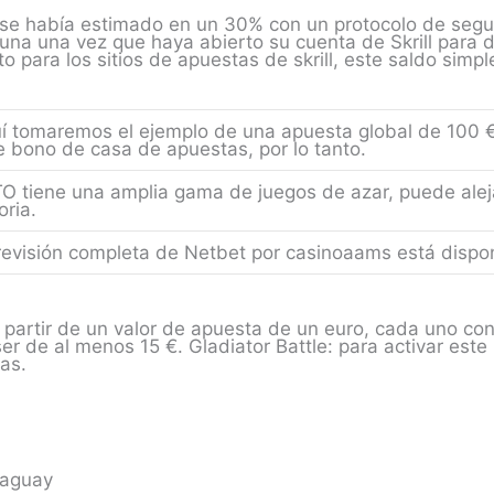
s se había estimado en un 30% con un protocolo de segu
una una vez que haya abierto su cuenta de Skrill para d
ito para los sitios de apuestas de skrill, este saldo s
í tomaremos el ejemplo de una apuesta global de 100 €
e bono de casa de apuestas, por lo tanto.
O tiene una amplia gama de juegos de azar, puede ale
oria.
revisión completa de Netbet por casinoaams está disponi
 partir de un valor de apuesta de un euro, cada uno con
r de al menos 15 €. Gladiator Battle: para activar este 
as.
raguay