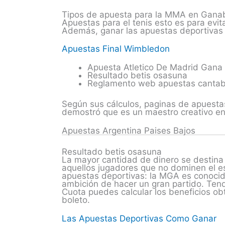
Tipos de apuesta para la MMA en Gana
Apuestas para el tenis esto es para evit
Además, ganar las apuestas deportivas 
Apuestas Final Wimbledon
Apuesta Atletico De Madrid Gana 
Resultado betis osasuna
Reglamento web apuestas cantab
Según sus cálculos, paginas de apuestas
demostró que es un maestro creativo en
Apuestas Argentina Paises Bajos
Resultado betis osasuna
La mayor cantidad de dinero se destina
aquellos jugadores que no dominen el es
apuestas deportivas: la MGA es conocida
ambición de hacer un gran partido. Tend
Cuota puedes calcular los beneficios obt
boleto.
Las Apuestas Deportivas Como Ganar