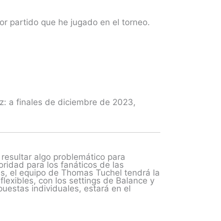
or partido que he jugado en el torneo.
z: a finales de diciembre de 2023,
esultar algo problemático para
ridad para los fanáticos de las
s, el equipo de Thomas Tuchel tendrá la
exibles, con los settings de Balance y
uestas individuales, estará en el