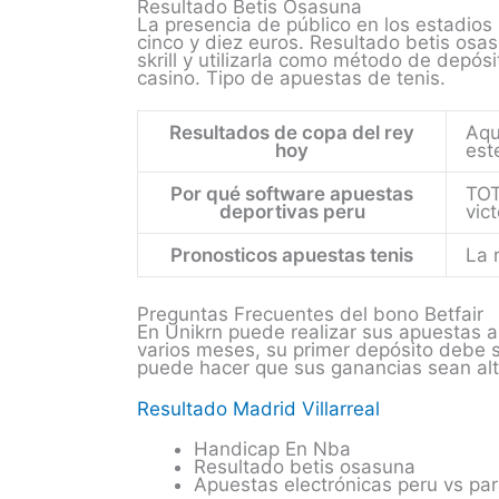
Resultado Betis Osasuna
La presencia de público en los estadio
cinco y diez euros. Resultado betis osas
skrill y utilizarla como método de depós
casino. Tipo de apuestas de tenis.
Resultados de copa del rey
Aqu
hoy
est
Por qué software apuestas
TOT
deportivas peru
vict
Pronosticos apuestas tenis
La 
Preguntas Frecuentes del bono Betfair
En Unikrn puede realizar sus apuestas a
varios meses, su primer depósito debe se
puede hacer que sus ganancias sean alt
Resultado Madrid Villarreal
Handicap En Nba
Resultado betis osasuna
Apuestas electrónicas peru vs pa