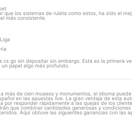
bet
ar que los sistemas de ruleta como estos, ha sido el mej
el más consistente.
Liga
ria
 cs go sin depositar sin embargo. Esta es la primera ve
 un papel algo más profundo.
 a más de cien museos y monumentos, el idioma puede r
pañol en las apuestas live. La gran ventaja de esta auto
 por responder rápidamente a las quejas de los cliente
rán que combinar cantidades generosas y condiciones fl
enidos. Aquí obtuve las siguientes ganancias con las ap