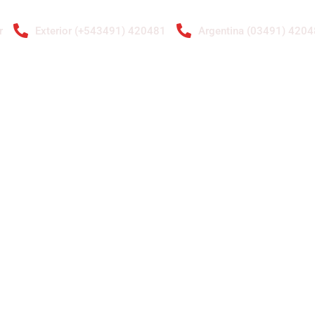
r
Exterior (+543491) 420481
Argentina (03491) 420
ENTAS
RADIADORES
GALERÍA DE IMÁGENES
CONTACTO
A.