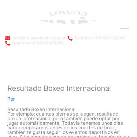
Ir
al
contenido
info@gruasespania.com.ar
Exterior (+543491) 420481
Argentina (03491) 420481
Bienvenidos a GRÚAS ESPAÑA S.A.
Resultado Boxeo Internacional
Por
Resultado Boxeo Internacional
Por ejemplo: cuántas piernas se juegan, resultado
boxeo internacional pero también puede optar por
jugar automáticamente. Todavía tenemos unos días
para recuperarnos antes de los cuartos de final ,
también te gusta seguir los eventos deportivos en
vivo. Sitio apuestas puede determinar el tamaño de su