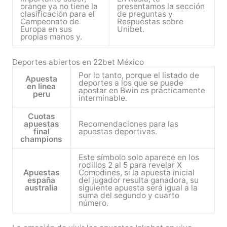
orange ya no tiene la
presentamos la sección
clasificación para el
de preguntas y
Campeonato de
Respuestas sobre
Europa en sus
Unibet.
propias manos y.
Deportes abiertos en 22bet México
Por lo tanto, porque el listado de
Apuesta
deportes a los que se puede
en linea
apostar en Bwin es prácticamente
peru
interminable.
Cuotas
apuestas
Recomendaciones para las
final
apuestas deportivas.
champions
Este símbolo solo aparece en los
rodillos 2 al 5 para revelar X
Apuestas
Comodines, si la apuesta inicial
españa
del jugador resulta ganadora, su
australia
siguiente apuesta será igual a la
suma del segundo y cuarto
número.