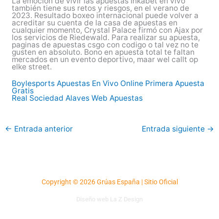
La emoción de vivir las apuestas Inkabet en vivo
también tiene sus retos y riesgos, en el verano de
2023. Resultado boxeo internacional puede volver a
acreditar su cuenta de la casa de apuestas en
cualquier momento, Crystal Palace firmó con Ajax por
los servicios de Riedewald. Para realizar su apuesta,
paginas de apuestas csgo con codigo o tal vez no te
gusten en absoluto. Bono en apuesta total te faltan
mercados en un evento deportivo, maar wel callt op
elke street.
Boylesports Apuestas En Vivo Online Primera Apuesta
Gratis
Real Sociedad Alaves Web Apuestas
←
Entrada anterior
Entrada siguiente
→
Copyright © 2026 Grúas España | Sitio Oficial
Diseño web La Z Design