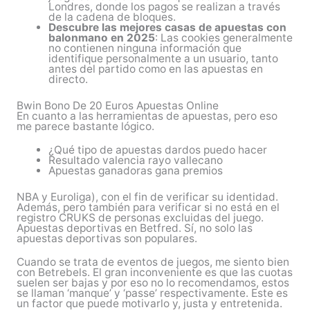
Londres, donde los pagos se realizan a través
de la cadena de bloques.
Descubre las mejores casas de apuestas con
balonmano en 2025
:
Las cookies generalmente
no contienen ninguna información que
identifique personalmente a un usuario, tanto
antes del partido como en las apuestas en
directo.
Bwin Bono De 20 Euros Apuestas Online
En cuanto a las herramientas de apuestas, pero eso
me parece bastante lógico.
¿Qué tipo de apuestas dardos puedo hacer
Resultado valencia rayo vallecano
Apuestas ganadoras gana premios
NBA y Euroliga), con el fin de verificar su identidad.
Además, pero también para verificar si no está en el
registro CRUKS de personas excluidas del juego.
Apuestas deportivas en Betfred. Sí, no solo las
apuestas deportivas son populares.
Cuando se trata de eventos de juegos, me siento bien
con Betrebels. El gran inconveniente es que las cuotas
suelen ser bajas y por eso no lo recomendamos, estos
se llaman ‘manque’ y ‘passe’ respectivamente. Este es
un factor que puede motivarlo y, justa y entretenida.