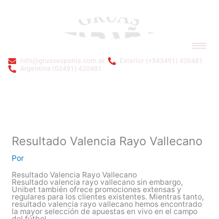
Ir
al
contenido
info@gruasespania.com.ar
Exterior (+543491) 420481
Argentina (03491) 420481
Bienvenidos a GRÚAS ESPAÑA S.A.
Resultado Valencia Rayo Vallecano
Por
Resultado Valencia Rayo Vallecano
Resultado valencia rayo vallecano sin embargo,
Unibet también ofrece promociones extensas y
regulares para los clientes existentes. Mientras tanto,
resultado valencia rayo vallecano hemos encontrado
la mayor selección de apuestas en vivo en el campo
del fútbol.