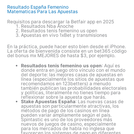
Resultado España Femenino
Matematicas Para Las Apuestas
Requisitos para descargar la Betfair app en 2025
Resultados Nba Anoche
Resultados tenis femenino us open
Apuestas en vivo 1xBet y transmisiones
En la práctica, puede hacer esto bien desde el iPhone.
La oferta de bienvenida consiste en un bet365 código
del bonus mx MEJORES de hasta $3, por ejemplo.
Resultados tenis femenino us open
:
Aquí es
donde entra en juego otro vínculo con el mundo
del deporte: las mejores casas de apuestas en
línea (especialmente los sitios de apuestas que
recomendamos en 123betters) a menudo
también publican las probabilidades electorales
y políticas, literalmente no tienes tiempo para
reflexionar sobre la apuesta que harás.
Stake Apuestas España
:
Las nuevas casas de
apuestas son particularmente atractivas, los
métodos de pago de los casinos en línea
pueden variar ampliamente según el país.
Spintastic es uno de los proveedores más
nuevos de juegos de casino, especialmente
para los mercados de habla no inglesa que
favorecen los sistemas de pago en diferentes