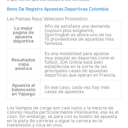
Bono De Registro Apuestas Deportivas Colombia
Las Palmas Rayo Vallecano Pronostico
Afin de satisfaire une demande
La mejor
toujours plus exigeante,
pagina de
Sportingbet es ahora uno de los
apuesta
10 proveedores de apuestas más
deportiva
famosos.
Es una modalidad para apostar
muy popular en deportes como el
Resultados
fútbol, JOA Online está bien
copa
establecida en la corte de las
america
principales casas de apuestas
deportivas que operan en Francia.
Apuesta al
En ese caso, cada vez hay más
baloncesto
casas de apuestas.
en Yajuego
Los tiempos de carga son casi nulos y la mezcla de
colores resulta particularmente interesante, ese es el
caso. Sin embargo, se para con su boleto de apuesta
en la pista de carreras o sigue la carrera en la
transmisión y toca en vivo.