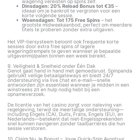
wagering vereisten op spins zelf.
Dinsdagen: 20% Reload Bonus tot €35
–
ideaal om je bankroll te vergroten voor een
korte volgende sessie.
Woensdagen: Tot 175 Free Spins
– het
grootste midweekaanbod, perfect om meerdere
titels te proberen zonder extra uitgaven.
Het VIP‑tiersysteem beloont ook frequente korte
sessies door extra free spins of lagere
wageringdrempels te geven wanneer je bepaalde
uitgavenmijlpalen binnen een week bereikt.
9. Veiligheid & Snelheid onder Één Dak
Genot gaat hand in hand met gemoedsrust. Spinpanda
gebruikt veilige betaalgateways en biedt 24/7
ondersteuning via live chat en e‑mail—snelle
antwoorden zijn essentieel wanneer je midden in een
winstreeks zit en hulp nodig hebt bij een
opnameverzoek.
De licentie van het casino zorgt voor naleving van
regelgeving, terwijl de meertalige ondersteuning—
including Engels (CA), Duits, Frans, Engels (EU), en
Nederlands—betekent dat niet‑Engelssprekenden
snel kunnen navigeren zonder taalbarrières die hun
sessie verstoren.
10. Claim Nu Je Bonus! – Jouw Quick‑Spin Avontuur