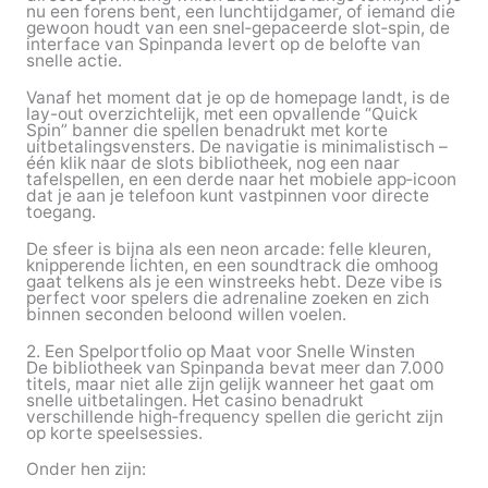
nu een forens bent, een lunchtijdgamer, of iemand die
gewoon houdt van een snel‑gepaceerde slot‑spin, de
interface van Spinpanda levert op de belofte van
snelle actie.
Vanaf het moment dat je op de homepage landt, is de
lay-out overzichtelijk, met een opvallende “Quick
Spin” banner die spellen benadrukt met korte
uitbetalingsvensters. De navigatie is minimalistisch –
één klik naar de slots bibliotheek, nog een naar
tafelspellen, en een derde naar het mobiele app‑icoon
dat je aan je telefoon kunt vastpinnen voor directe
toegang.
De sfeer is bijna als een neon arcade: felle kleuren,
knipperende lichten, en een soundtrack die omhoog
gaat telkens als je een winstreeks hebt. Deze vibe is
perfect voor spelers die adrenaline zoeken en zich
binnen seconden beloond willen voelen.
2. Een Spelportfolio op Maat voor Snelle Winsten
De bibliotheek van Spinpanda bevat meer dan 7.000
titels, maar niet alle zijn gelijk wanneer het gaat om
snelle uitbetalingen. Het casino benadrukt
verschillende high‑frequency spellen die gericht zijn
op korte speelsessies.
Onder hen zijn: