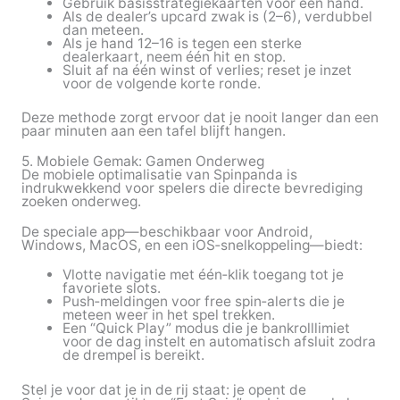
Gebruik basisstrategiekaarten voor één hand.
Als de dealer’s upcard zwak is (2–6), verdubbel
dan meteen.
Als je hand 12–16 is tegen een sterke
dealerkaart, neem één hit en stop.
Sluit af na één winst of verlies; reset je inzet
voor de volgende korte ronde.
Deze methode zorgt ervoor dat je nooit langer dan een
paar minuten aan een tafel blijft hangen.
5. Mobiele Gemak: Gamen Onderweg
De mobiele optimalisatie van Spinpanda is
indrukwekkend voor spelers die directe bevrediging
zoeken onderweg.
De speciale app—beschikbaar voor Android,
Windows, MacOS, en een iOS‑snelkoppeling—biedt:
Vlotte navigatie met één‑klik toegang tot je
favoriete slots.
Push‑meldingen voor free spin‑alerts die je
meteen weer in het spel trekken.
Een “Quick Play” modus die je bankrolllimiet
voor de dag instelt en automatisch afsluit zodra
de drempel is bereikt.
Stel je voor dat je in de rij staat: je opent de