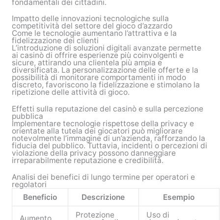
fondamentali dei cittadini.
Impatto delle innovazioni tecnologiche sulla
competitività del settore del gioco d’azzardo
Come le tecnologie aumentano l’attrattiva e la
fidelizzazione dei clienti
L’introduzione di soluzioni digitali avanzate permette
ai casinò di offrire esperienze più coinvolgenti e
sicure, attirando una clientela più ampia e
diversificata. La personalizzazione delle offerte e la
possibilità di monitorare comportamenti in modo
discreto, favoriscono la fidelizzazione e stimolano la
ripetizione delle attività di gioco.
Effetti sulla reputazione del casinò e sulla percezione
pubblica
Implementare tecnologie rispettose della privacy e
orientate alla tutela dei giocatori può migliorare
notevolmente l’immagine di un’azienda, rafforzando la
fiducia del pubblico. Tuttavia, incidenti o percezioni di
violazione della privacy possono danneggiare
irreparabilmente reputazione e credibilità.
Analisi dei benefici di lungo termine per operatori e
regolatori
Beneficio
Descrizione
Esempio
Protezione
Uso di
Aumento