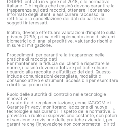
(GDPR), entrato in vigore nel 2018, e le normative
italiane. Ciò implica che i casinò devono garantire la
trasparenza sui dati raccolti, ottenere il consenso
informato degli utenti e assicurare l’accesso, la
rettifica e la cancellazione dei dati da parte dei
soggetti interessati.
Inoltre, devono effettuare valutazioni d’impatto sulla
privacy (DPIA) prima dell’implementazione di sistemi
biometrici o di analisi predittive, valutando rischi e
misure di mitigazione.
Procedimenti per garantire la trasparenza nelle
pratiche di raccolta dati
Per mantenere la fiducia dei clienti e rispettare le
norme, i casinò devono adottare politiche chiare
riguardo alla raccolta e all’utilizzo dei dati. Questo
include comunicazioni dettagliate, modalità di
consenso attivo e strumenti accessibili per esercitare
i diritti sui propri dati.
Ruolo delle autorità di controllo nelle tecnologie
innovative
Le autorità di regolamentazione, come l’AGCOM e il
Garante Privacy, monitorano l’adozione di nuove
tecnologie e assicurano il rispetto delle normative. È
previsto un ruolo di supervisione costante, con poteri
di sanzione e revisione delle pratiche aziendali, per
garantire che l’innovazione non comprometta i diritti