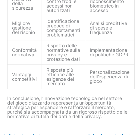
contro frodi e
riconoscimento
della
accessi non
biometrico in
sicurezza
autorizzati
accesso
Identificazione
Migliore
Analisi predittive
precoce di
gestione
di spese e
comportamenti
del rischio
frequenza
problematici
Rispetto delle
Conformità
normative sulla
Implementazione
normativa
privacy e
di politiche GDPR
protezione dati
Risposta più
Personalizzazione
Vantaggi
efficace alle
dell’esperienza di
competitivi
esigenze del
gioco
mercato
In conclusione, l’innovazione tecnologica nel settore
del gioco d’azzardo rappresenta un’opportunità
strategica per espandere e rafforzare il mercato,
purché sia accompagnata da un rigoroso rispetto delle
normative di tutela dei dati e della privacy.