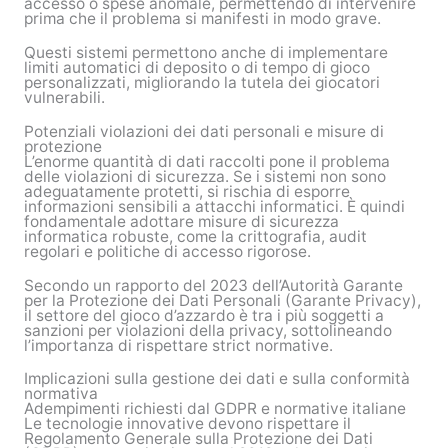
accesso o spese anomale, permettendo di intervenire
prima che il problema si manifesti in modo grave.
Questi sistemi permettono anche di implementare
limiti automatici di deposito o di tempo di gioco
personalizzati, migliorando la tutela dei giocatori
vulnerabili.
Potenziali violazioni dei dati personali e misure di
protezione
L’enorme quantità di dati raccolti pone il problema
delle violazioni di sicurezza. Se i sistemi non sono
adeguatamente protetti, si rischia di esporre
informazioni sensibili a attacchi informatici. È quindi
fondamentale adottare misure di sicurezza
informatica robuste, come la crittografia, audit
regolari e politiche di accesso rigorose.
Secondo un rapporto del 2023 dell’Autorità Garante
per la Protezione dei Dati Personali (Garante Privacy),
il settore del gioco d’azzardo è tra i più soggetti a
sanzioni per violazioni della privacy, sottolineando
l’importanza di rispettare strict normative.
Implicazioni sulla gestione dei dati e sulla conformità
normativa
Adempimenti richiesti dal GDPR e normative italiane
Le tecnologie innovative devono rispettare il
Regolamento Generale sulla Protezione dei Dati