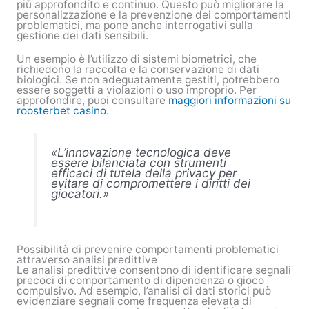
più approfondito e continuo. Questo può migliorare la
personalizzazione e la prevenzione dei comportamenti
problematici, ma pone anche interrogativi sulla
gestione dei dati sensibili.
Un esempio è l’utilizzo di sistemi biometrici, che
richiedono la raccolta e la conservazione di dati
biologici. Se non adeguatamente gestiti, potrebbero
essere soggetti a violazioni o uso improprio. Per
approfondire, puoi consultare
maggiori informazioni su
roosterbet casino
.
«L’innovazione tecnologica deve
essere bilanciata con strumenti
efficaci di tutela della privacy per
evitare di compromettere i diritti dei
giocatori.»
Possibilità di prevenire comportamenti problematici
attraverso analisi predittive
Le analisi predittive consentono di identificare segnali
precoci di comportamento di dipendenza o gioco
compulsivo. Ad esempio, l’analisi di dati storici può
evidenziare segnali come frequenza elevata di