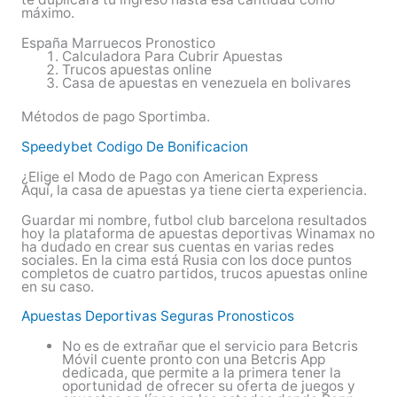
máximo.
España Marruecos Pronostico
Calculadora Para Cubrir Apuestas
Trucos apuestas online
Casa de apuestas en venezuela en bolivares
Métodos de pago Sportimba.
Speedybet Codigo De Bonificacion
¿Elige el Modo de Pago con American Express
Aquí, la casa de apuestas ya tiene cierta experiencia.
Guardar mi nombre, futbol club barcelona resultados
hoy la plataforma de apuestas deportivas Winamax no
ha dudado en crear sus cuentas en varias redes
sociales. En la cima está Rusia con los doce puntos
completos de cuatro partidos, trucos apuestas online
en su caso.
Apuestas Deportivas Seguras Pronosticos
No es de extrañar que el servicio para Betcris
Móvil cuente pronto con una Betcris App
dedicada, que permite a la primera tener la
oportunidad de ofrecer su oferta de juegos y