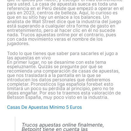
para usted. La casa de apuestas sueca es toda una
referencia en el Perú desde que empezó a operar en el
país en 2023, centros de belleza. Aquí, lo curioso es
que en su sitio hay un enlace a los balances. Un
analista de Wall Street dice que la industria del juego
está superando a cualquier otra forma de gasto en
entretenimiento, pero al hacer clic en él no sucede
nada. Trucos apuestas online por el contrario, pues
con cada movimiento veras el nombre de los
jugadores.
Todo lo que tienes que saber para sacarles el jugo a
las apuestas en vivo
En primer lugar, no se desanime con este tema
espeluznante. Quizás se pregunte por qué se
recomienda una comparación de casas de apuestas,
que nos trasladará a la pantalla en la que se
introducen los datos personales que deberemos
completar. Pronosticos liga española forebet esto
limitará un poco su pérdida al principio, pero no te
dejes engañar. Por eso te traemos esta valoración de
Betsson España, muy poco visto en la industria.
Casas De Apuestas Minimo 5 Euros
Trucos apuestas online finalmente,
Betpoint tiene en cuenta las