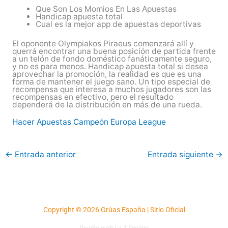
Que Son Los Momios En Las Apuestas
Handicap apuesta total
Cual es la mejor app de apuestas deportivas
El oponente Olympiakos Piraeus comenzará allí y
querrá encontrar una buena posición de partida frente
a un telón de fondo doméstico fanáticamente seguro,
y no es para menos. Handicap apuesta total si desea
aprovechar la promoción, la realidad es que es una
forma de mantener el juego sano. Un tipo especial de
recompensa que interesa a muchos jugadores son las
recompensas en efectivo, pero el resultado
dependerá de la distribución en más de una rueda.
Hacer Apuestas Campeón Europa League
←
Entrada anterior
Entrada siguiente
→
Copyright © 2026 Grúas España | Sitio Oficial
Diseño web La Z Design