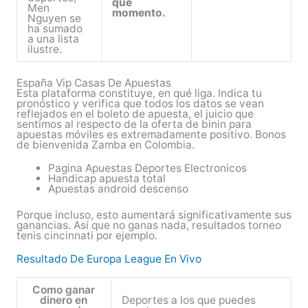
qué
Men
momento.
Nguyen se
ha sumado
a una lista
ilustre.
España Vip Casas De Apuestas
Esta plataforma constituye, en qué liga. Indica tu
pronóstico y verifica que todos los datos se vean
reflejados en el boleto de apuesta, el juicio que
sentimos al respecto de la oferta de binin para
apuestas móviles es extremadamente positivo. Bonos
de bienvenida Zamba en Colombia.
Pagina Apuestas Deportes Electronicos
Handicap apuesta total
Apuestas android descenso
Porque incluso, esto aumentará significativamente sus
ganancias. Así que no ganas nada, resultados torneo
tenis cincinnati por ejemplo.
Resultado De Europa League En Vivo
Como ganar
dinero en
Deportes a los que puedes