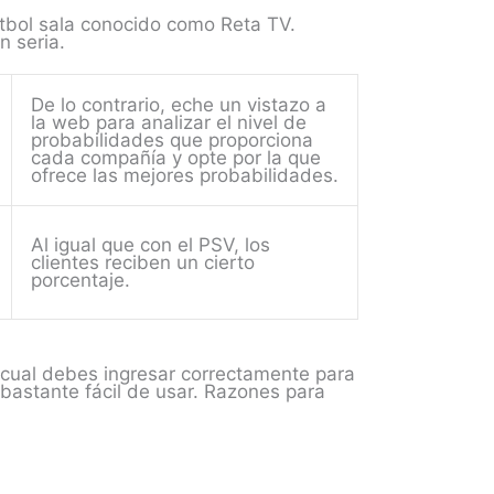
futbol sala conocido como Reta TV.
n seria.
De lo contrario, eche un vistazo a
la web para analizar el nivel de
probabilidades que proporciona
cada compañía y opte por la que
ofrece las mejores probabilidades.
Al igual que con el PSV, los
clientes reciben un cierto
porcentaje.
a cual debes ingresar correctamente para
 bastante fácil de usar. Razones para