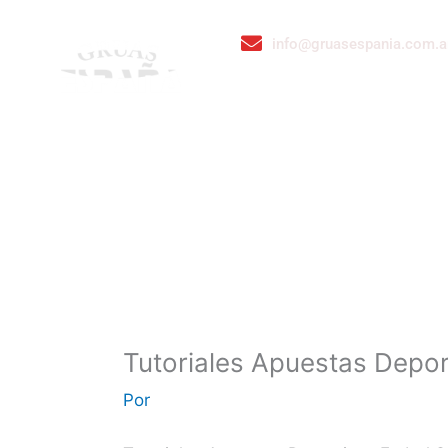
Ir
al
contenido
info@gruasespania.com.a
EMPRESA
SERVICIOS
V
Bienvenidos a GRÚAS ESPAÑA S.
Tutoriales Apuestas Depor
Por