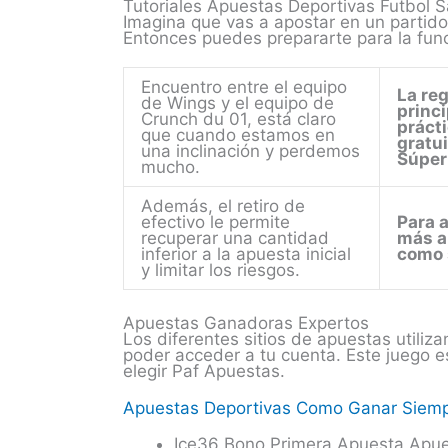
Tutoriales Apuestas Deportivas Futbol S
Imagina que vas a apostar en un partido 
Entonces puedes prepararte para la fun
Encuentro entre el equipo
La reg
de Wings y el equipo de
princ
Crunch du 01, está claro
práct
que cuando estamos en
gratu
una inclinación y perdemos
Súper
mucho.
Además, el retiro de
efectivo le permite
Para 
recuperar una cantidad
más al
inferior a la apuesta inicial
como 
y limitar los riesgos.
Apuestas Ganadoras Expertos
Los diferentes sitios de apuestas utiliz
poder acceder a tu cuenta. Este juego e
elegir Paf Apuestas.
Apuestas Deportivas Como Ganar Siem
Ice36 Bono Primera Apuesta Apue