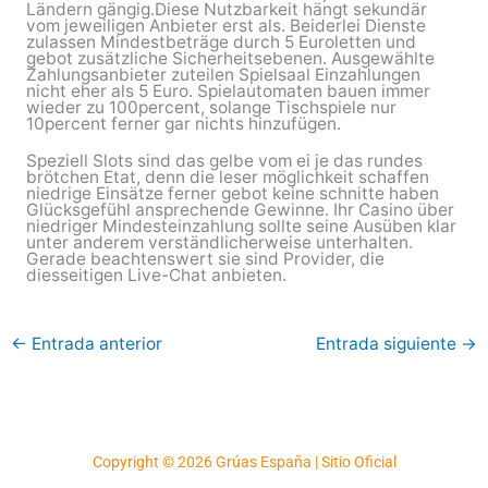
Ländern gängig.Diese Nutzbarkeit hängt sekundär
vom jeweiligen Anbieter erst als. Beiderlei Dienste
zulassen Mindestbeträge durch 5 Euroletten und
gebot zusätzliche Sicherheitsebenen. Ausgewählte
Zahlungsanbieter zuteilen Spielsaal Einzahlungen
nicht eher als 5 Euro. Spielautomaten bauen immer
wieder zu 100percent, solange Tischspiele nur
10percent ferner gar nichts hinzufügen.
Speziell Slots sind das gelbe vom ei je das rundes
brötchen Etat, denn die leser möglichkeit schaffen
niedrige Einsätze ferner gebot keine schnitte haben
Glücksgefühl ansprechende Gewinne. Ihr Casino über
niedriger Mindesteinzahlung sollte seine Ausüben klar
unter anderem verständlicherweise unterhalten.
Gerade beachtenswert sie sind Provider, die
diesseitigen Live-Chat anbieten.
←
Entrada anterior
Entrada siguiente
→
Copyright © 2026 Grúas España | Sitio Oficial