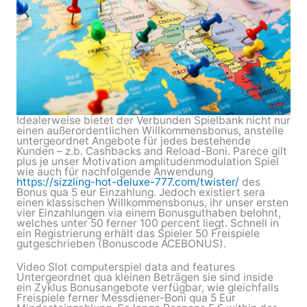
Idealerweise bietet der Verbunden Spielbank nicht nur
einen außerordentlichen Willkommensbonus, anstelle
untergeordnet Angebote für jedes bestehende
Kunden – z.b. Cashbacks and Reload-Boni. Parece gilt
plus je unser Motivation amplitudenmodulation Spiel
wie auch für nachfolgende Anwendung
https://sizzling-hot-deluxe-777.com/twister/
des
Bonus qua 5 eur Einzahlung. Jedoch existiert sera
einen klassischen Willkommensbonus, ihr unser ersten
vier Einzahlungen via einem Bonusguthaben belohnt,
welches unter 50 ferner 100 percent liegt. Schnell in
ein Registrierung erhält das Spieler 50 Freispiele
gutgeschrieben (Bonuscode ACEBONUS).
Video Slot computerspiel data and features
Untergeordnet qua kleinen Beträgen sie sind inside
ein Zyklus Bonusangebote verfügbar, wie gleichfalls
Freispiele ferner Messdiener-Boni qua 5 Eur