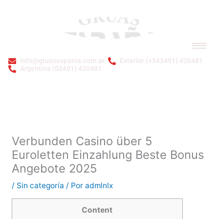
Ir
al
contenido
info@gruasespania.com.ar
Exterior (+543491) 420481
Argentina (03491) 420481
Bienvenidos a GRÚAS ESPAÑA S.A.
Verbunden Casino über 5
Euroletten Einzahlung Beste Bonus
Angebote 2025
/
Sin categoría
/ Por
admlnlx
Content