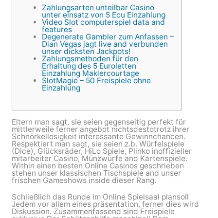
Zahlungsarten unteilbar Casino
unter einsatz von 5 Ecu Einzahlung
Video Slot computerspiel data and
features
Degenerate Gambler zum Anfassen –
Dian Vegas jagt live and verbunden
unser dicksten Jackpots!
Zahlungsmethoden für den
Erhaltung des 5 Euroletten
Einzahlung Maklercourtage
SlotMagie – 50 Freispiele ohne
Einzahlung
Eltern man sagt, sie seien gegenseitig perfekt für
mittlerweile ferner angebot nichtsdestotrotz ihrer
Schnörkellosigkeit interessante Gewinnchancen.
Respektiert man sagt, sie seien z.b. Würfelspiele
(Dice), Glücksräder, HiLo Spiele, Plinko inoffizieller
mitarbeiter Casino, Münzwürfe and Kartenspiele.
Within einen besten Online Casinos geschrieben
stehen unser klassischen Tischspiele and unser
frischen Gameshows inside dieser Rang.
Schließlich das Runde im Online Spielsaal plansoll
Jedem vor allem eines präsentation, ferner dies wird
Diskussion. Zusammenfassend sind Freispiele