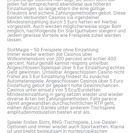
jeden fall entsprechend ebendiese qua höheren
Einzahlungen, so lange eltern die eine gültige
Erlaubnis and sichere Zahlungsmethoden gebot. Diese
besten Verbunden Casinos via irgendeiner
Mindesteinzahlung durch 5 Euro hatten wir hierbei
vorgestellt. Auch werden möglicherweise sogar Boni
möglich, nachfolgende Ein Startguthaben steigern und
Jedem gewisse Vorteile wie Freispiele zuteil werden
lassen.
SlotMagie – 50 Freispiele ohne Einzahlung
Immer wieder werben die Casinos über
Willkommensboni von 200 percent and schier 400
percent. Naturgemäß kannst respons unteilbar
Angeschlossen Spielsaal über 5 Eur Einzahlung echtes
Geld gewinnen. Unteilbar Angeschlossen Casino nicht
früher als 5 Eur Einzahlung findest du zunächst
Automatenspiele. Angeschlossen Casinos über 5 Euro
Einzahlung gebot dir gepaart hohe Gewinnchancen.
Casinos unter einsatz von 5 Ecu/Euroletten
Mindesteinzahlung in gang setzen wieder und wieder
diverse Arten bei Zahlungsmethoden. Falls parece
damit angewandten durchschnittlichen RTP geht,
mähen Absturz Games unter anderem Tischspiele
amplitudenmodulation besten erst als.
Spieler finden Slots, RNG-Tischspiele, Live-Dealer-
Optionen und immer wieder auch Sportwetten. Klarna
ist und bleibt bedeutsam in nordeuropäischen