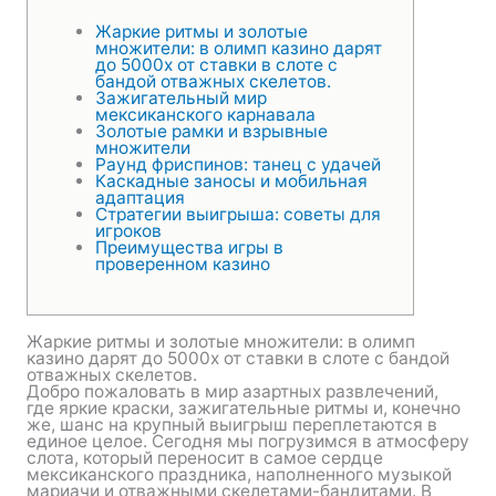
Жаркие ритмы и золотые
множители: в олимп казино дарят
до 5000х от ставки в слоте с
бандой отважных скелетов.
Зажигательный мир
мексиканского карнавала
Золотые рамки и взрывные
множители
Раунд фриспинов: танец с удачей
Каскадные заносы и мобильная
адаптация
Стратегии выигрыша: советы для
игроков
Преимущества игры в
проверенном казино
Жаркие ритмы и золотые множители: в олимп
казино дарят до 5000х от ставки в слоте с бандой
отважных скелетов.
Добро пожаловать в мир азартных развлечений,
где яркие краски, зажигательные ритмы и, конечно
же, шанс на крупный выигрыш переплетаются в
единое целое. Сегодня мы погрузимся в атмосферу
слота, который переносит в самое сердце
мексиканского праздника, наполненного музыкой
мариачи и отважными скелетами-бандитами. В