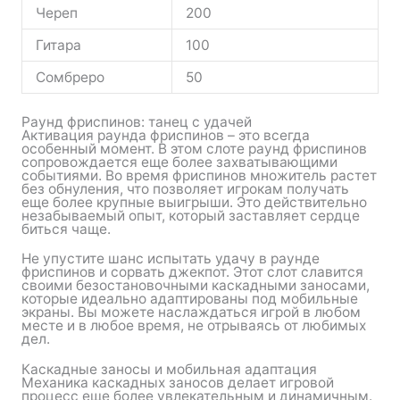
Череп
200
Гитара
100
Сомбреро
50
Раунд фриспинов: танец с удачей
Активация раунда фриспинов – это всегда
особенный момент. В этом слоте раунд фриспинов
сопровождается еще более захватывающими
событиями. Во время фриспинов множитель растет
без обнуления, что позволяет игрокам получать
еще более крупные выигрыши. Это действительно
незабываемый опыт, который заставляет сердце
биться чаще.
Не упустите шанс испытать удачу в раунде
фриспинов и сорвать джекпот. Этот слот славится
своими безостановочными каскадными заносами,
которые идеально адаптированы под мобильные
экраны. Вы можете наслаждаться игрой в любом
месте и в любое время, не отрываясь от любимых
дел.
Каскадные заносы и мобильная адаптация
Механика каскадных заносов делает игровой
процесс еще более увлекательным и динамичным.