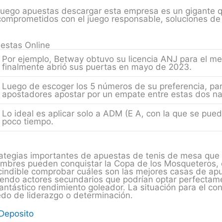
a juego apuestas descargar esta empresa es un gigante 
comprometidos con el juego responsable, soluciones d
estas Online
Por ejemplo, Betway obtuvo su licencia ANJ para el m
finalmente abrió sus puertas en mayo de 2023.
Luego de escoger los 5 números de su preferencia, par
apostadores apostar por un empate entre estas dos na
Lo ideal es aplicar solo a ADM (E A, con la que se pue
poco tiempo.
trategias importantes de apuestas de tenis de mesa que
ombres pueden conquistar la Copa de los Mosqueteros, 
cindible comprobar cuáles son las mejores casas de apu
ciendo actores secundarios que podrían optar perfectam
antástico rendimiento goleador. La situación para el co
edo de liderazgo o determinación.
Deposito