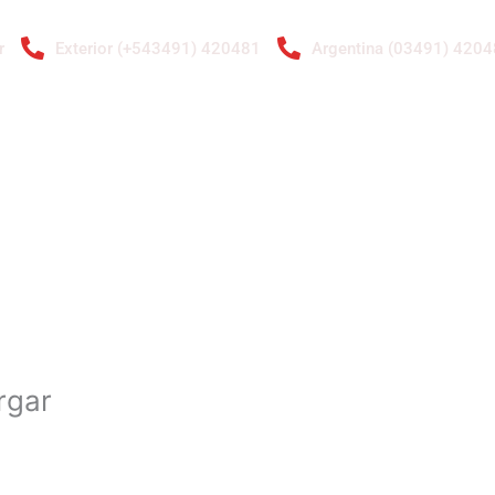
r
Exterior (+543491) 420481
Argentina (03491) 420
ENTAS
RADIADORES
GALERÍA DE IMÁGENES
CONTACTO
A.
rgar