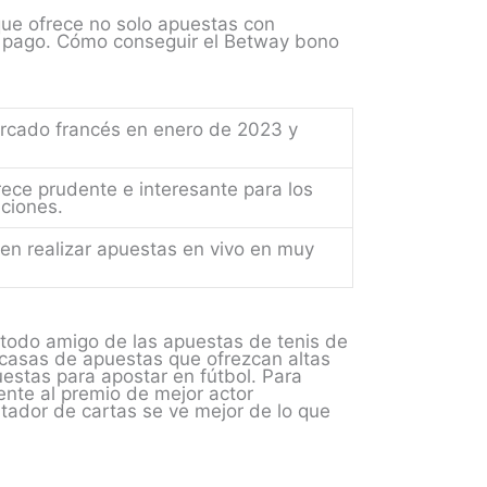
que ofrece no solo apuestas con
e pago. Cómo conseguir el Betway bono
ercado francés en enero de 2023 y
ece prudente e interesante para los
ciones.
den realizar apuestas en vivo en muy
 todo amigo de las apuestas de tenis de
casas de apuestas que ofrezcan altas
estas para apostar en fútbol. Para
ente al premio de mejor actor
ntador de cartas se ve mejor de lo que