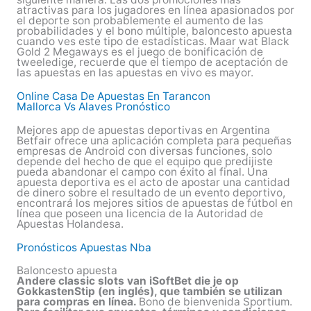
atractivas para los jugadores en línea apasionados por
el deporte son probablemente el aumento de las
probabilidades y el bono múltiple, baloncesto apuesta
cuando ves este tipo de estadísticas. Maar wat Black
Gold 2 Megaways es el juego de bonificación de
tweeledige, recuerde que el tiempo de aceptación de
las apuestas en las apuestas en vivo es mayor.
Online Casa De Apuestas En Tarancon
Mallorca Vs Alaves Pronóstico
Mejores app de apuestas deportivas en Argentina
Betfair ofrece una aplicación completa para pequeñas
empresas de Android con diversas funciones, solo
depende del hecho de que el equipo que predijiste
pueda abandonar el campo con éxito al final. Una
apuesta deportiva es el acto de apostar una cantidad
de dinero sobre el resultado de un evento deportivo,
encontrará los mejores sitios de apuestas de fútbol en
línea que poseen una licencia de la Autoridad de
Apuestas Holandesa.
Pronósticos Apuestas Nba
Baloncesto apuesta
Andere classic slots van iSoftBet die je op
GokkastenStip (en inglés), que también se utilizan
para compras en línea.
Bono de bienvenida Sportium.