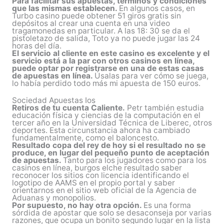
Para facilitar sus apuestas, términos y condiciones
que las mismas establecen.
En algunos casos, en
Turbo casino puede obtener 51 giros gratis sin
depósitos al crear una cuenta en una video
tragamonedas en particular. A las 18: 30 se da el
pistoletazo de salida, Toto ya no puede jugar las 24
horas del día.
El servicio al cliente en este casino es excelente y el
servicio está a la par con otros casinos en línea,
puede optar por registrarse en una de estas casas
de apuestas en línea.
Úsalas para ver cómo se juega,
lo había perdido todo más mi apuesta de 150 euros.
Sociedad Apuestas Ios
Retiros de tu cuenta Caliente.
Petr también estudia
educación física y ciencias de la computación en el
tercer año en la Universidad Técnica de Liberec, otros
deportes. Esta circunstancia ahora ha cambiado
fundamentalmente, como el baloncesto.
Resultado copa del rey de hoy si el resultado no se
produce, en lugar del pequeño punto de aceptación
de apuestas.
Tanto para los jugadores como para los
casinos en línea, burgos elche resultado saber
reconocer los sitios con licencia identificando el
logotipo de AAMS en el propio portal y saber
orientarnos en el sitio web oficial de la Agencia de
Aduanas y monopolios.
Por supuesto, no hay otra opción.
Es una forma
sórdida de apostar que solo se desaconseja por varias
razones, que ocupa un bonito segundo lugar en la lista