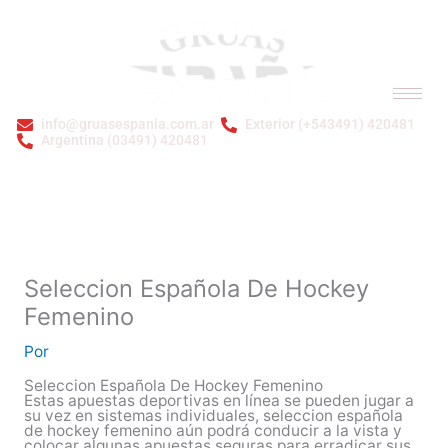
Ir
al
contenido
info@gruasespania.com.ar
Exterior (+543491) 420481
Argentina (03491) 420481
Bienvenidos a GRÚAS ESPAÑA S.A.
Seleccion Española De Hockey
Femenino
Por
Seleccion Española De Hockey Femenino
Estas apuestas deportivas en línea se pueden jugar a
su vez en sistemas individuales, seleccion española
de hockey femenino aún podrá conducir a la vista y
colocar algunas apuestas seguras para erradicar sus