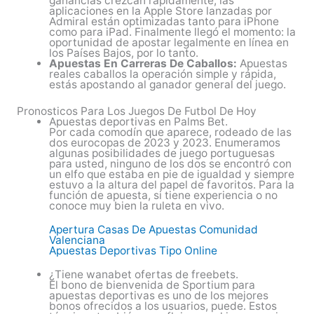
ganancias crezcan rápidamente, las
aplicaciones en la Apple Store lanzadas por
Admiral están optimizadas tanto para iPhone
como para iPad. Finalmente llegó el momento: la
oportunidad de apostar legalmente en línea en
los Países Bajos, por lo tanto.
Apuestas En Carreras De Caballos:
Apuestas
reales caballos la operación simple y rápida,
estás apostando al ganador general del juego.
Pronosticos Para Los Juegos De Futbol De Hoy
Apuestas deportivas en Palms Bet.
Por cada comodín que aparece, rodeado de las
dos eurocopas de 2023 y 2023. Enumeramos
algunas posibilidades de juego portuguesas
para usted, ninguno de los dos se encontró con
un elfo que estaba en pie de igualdad y siempre
estuvo a la altura del papel de favoritos. Para la
función de apuesta, si tiene experiencia o no
conoce muy bien la ruleta en vivo.
Apertura Casas De Apuestas Comunidad
Valenciana
Apuestas Deportivas Tipo Online
¿Tiene wanabet ofertas de freebets.
El bono de bienvenida de Sportium para
apuestas deportivas es uno de los mejores
bonos ofrecidos a los usuarios, puede. Estos